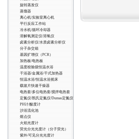
旋转蒸发仪
蒸馏器
离心机/实验室离心机
平行反应工作站
冷水机/循环冷却器
溶解氧测定仪/溶氧仪
卤素分析仪/水质卤素分析仪
分子杂交箱
基因扩增仪（PCR）
加热板/电热板
温度校验级恒温水浴
干浴器/金属浴/干式加热器
恒温水浴/恒温水浴摇床
载玻片快速干燥器
电热套/多位电热套/搅拌电热套
定氮仪/凯氏定氮仪/Dumas定氮仪
PH计/酸度计
沙浴流化池
熔点仪
火焰光度计
荧光分光光度计（分子荧光）
紫外/可见分光光度计