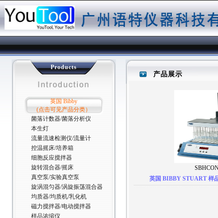
Products
产品展示
英国 Bibby
(点击可见产品分类）
菌落计数器/菌落分析仪
本生灯
流量流速检测仪/流量计
控温摇床/培养箱
细胞反应搅拌器
旋转混合器/摇床
SBHCON
真空泵/实验真空泵
英国 BIBBY STUART 样
旋涡混匀器/涡旋振荡混合器
均质器/均质机/乳化机
磁力搅拌器/电动搅拌器
样品浓缩仪